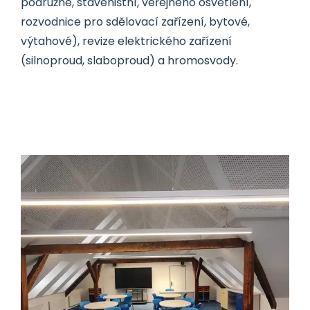
podružné, staveništní, veřejného osvětlení,
rozvodnice pro sdělovací zařízení, bytové,
výtahové), revize elektrického zařízení
(silnoproud, slaboproud) a hromosvody.