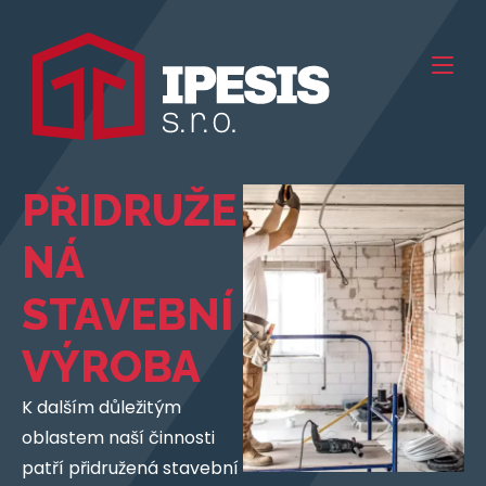
PŘIDRUŽE
NÁ
STAVEBNÍ
VÝROBA
K dalším důležitým
oblastem naší činnosti
patří přidružená stavební